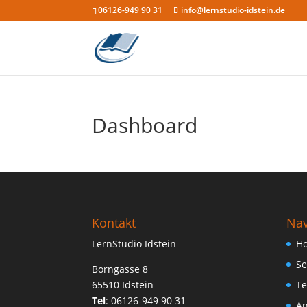
06126-949 90 31
info@lernstudio-idstein.de
Dashboard
Kontakt
Nav
LernStudio Idstein
H
Se
Borngasse 8
65510 Idstein
Te
Tel
:
06126-949 90 31
An