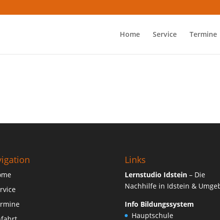
Home
Service
Termine
igation
Links
ome
Lernstudio Idstein
– Die
Nachhilfe in Idstein & Umg
rvice
rmine
Info Bildungssystem
Hauptschule
fahrt