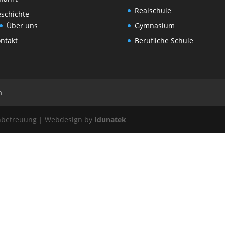
Realschule
schichte
Über uns
Gymnasium
ntakt
Berufliche Schule
n
enbetreuung | Webdesign by
Idunatek