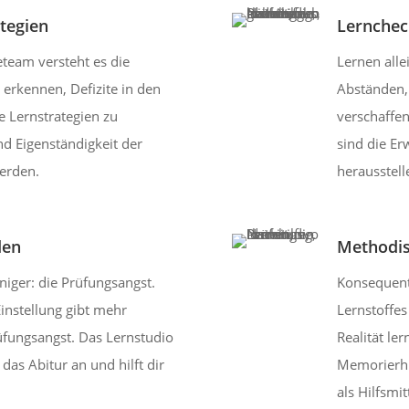
ategien
Lernchec
eteam versteht es die
Lernen alle
 erkennen, Defizite in den
Abständen, 
 Lernstrategien zu
verschaffen
nd Eigenständigkeit der
sind die Erw
werden.
herausstell
den
Methodis
niger: die Prüfungsangst.
Konsequente
instellung gibt mehr
Lernstoffes 
üfungsangst. Das Lernstudio
Realität le
r das Abitur an und hilft dir
Memorierhi
als Hilfsmi