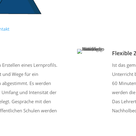
ntakt
Flexible Z
 Erstellen eines Lernprofils.
Ist das ge
rt und Wege für ein
Unterricht 
m abgestimmt. Es werden
60 Minuten
r Umfang und Intensität der
werden die 
elegt. Gespräche mit den
Das Lehrert
öffentlichen Schulen werden
Nachholbeda