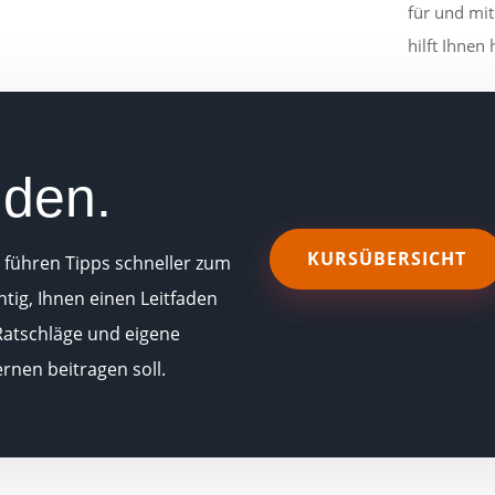
für und mit
hilft Ihnen 
lden.
KURSÜBERSICHT
t führen Tipps schneller zum
htig, Ihnen einen Leitfaden
 Ratschläge und eigene
rnen beitragen soll.