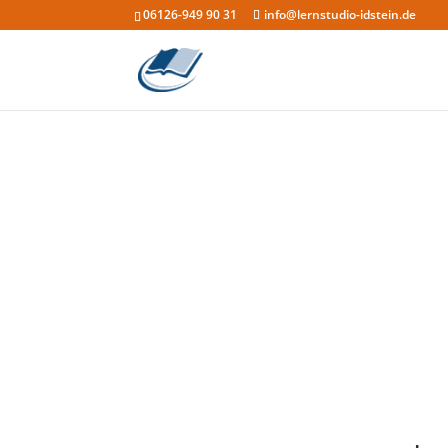
06126-949 90 31
info@lernstudio-idstein.de